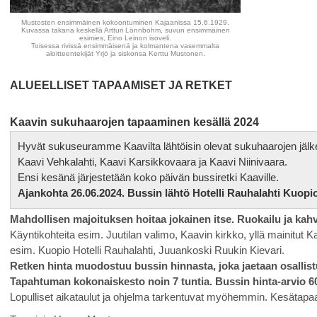
Mustosten ensimmäinen kokoontuminen Kajaanissa 15.6.1929.
Kuvassa takana keskellä Artturi Lönnbohm, suvun ensimmäinen
esimies, Eino Leinon isoveli.
Toisessa rivissä ensimmäisenä ja kolmantena vasemmalta
aloitteentekijät Yrjö ja siskonsa Kerttu Mustonen.
ALUEELLISET TAPAAMISET JA RETKET
Kaavin sukuhaarojen tapaaminen kesällä 2024
Hyvät sukuseuramme Kaavilta lähtöisin olevat sukuhaarojen jälkel
Kaavi Vehkalahti, Kaavi Karsikkovaara ja Kaavi Niinivaara.
Ensi kesänä järjestetään koko päivän bussiretki Kaaville.
Ajankohta 26.06.2024. Bussin lähtö Hotelli Rauhalahti Kuopio 
Mahdollisen majoituksen hoitaa jokainen itse. Ruokailu ja kah
Käyntikohteita esim. Juutilan valimo, Kaavin kirkko, yllä mainitut K
esim. Kuopio Hotelli Rauhalahti, Juuankoski Ruukin Kievari.
Retken hinta muodostuu bussin hinnasta, joka jaetaan osalli
Tapahtuman kokonaiskesto noin 7 tuntia. Bussin hinta-arvio 6
Lopulliset aikataulut ja ohjelma tarkentuvat myöhemmin. Kesätapaa