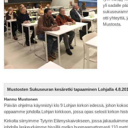
yli sadalle p
sukuseuramme
otti yhteyttä
Mustosta.
Mustosten Sukuseuran kesäretki tapaaminen Lohjalla 4.8.20
Hannu Mustonen
Päivän ohjelma käynnistyi klo 9 Lohjan kirkon edessä, johon kokoon
oppaamme johdolla Lohjan kirkkoon, jossa opas selosti kirkon histo
Kirkolta siirryimme Tytyrin Elämyskaivokseen, jossa jakauduimm
johdolla laskeuduimme hissillä melko huomaamattomasti 110 metriä