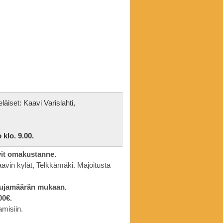
äiset: Kaavi Varislahti,
klo. 9.00.
vit omakustanne.
aavin kylät, Telkkämäki. Majoitusta
stujamäärän mukaan.
00€.
misiin.