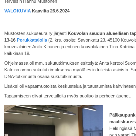
Terveisin Hannu Mustonen
VALOKUVIA
Kaavilta 26.6.2024
______________________________________________________
Mustosten sukuseura ry järjesti
Kouvolan seudun alueellisen tap
13-16
Porukkatalolla
(2. krs. osoite: Savonkatu 23, 45100 Kouvola
kouvolalainen Anita Kinanen ja entinen kouvolalainen Tiina-Katriina 
kaikkiaan 18.
Ohjelmassa oli mm. sukututkimuksen esittelyä: Anita kertooi Suo
Katriina oman sukututkimuksensa myötä esiin tulleista asioista. Su
DNA-tutkimusta osana sukututkimusta.
Lisäksi oli vapaamuotoista keskustelua ja tutustumista kahvin/teen
Tapaamiseen olivat tervetulleita myös puoliso ja perheenjäsenet.
Pääkaupunki
maaliskuuss
Helsingissä 
ry:n varapj T