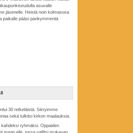
ääkaupunkiseudulla asuvalle
 jäsenelle. Heistä noin kolmasosa
, ja paikalle pääsi parikymmentä
18
tui 30 retkeläistä. Siirryimme
riaa sekä tulkitsi kirkon maalauksia.
e kahdeksi ryhmäksi. Oppaiden
 maan alle, jossa vallitsi mukavan