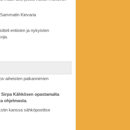
 Sammatin Kievaria
teli entisten ja nykyisten
koja.
tos-aiheisten paikannimien
ja Sirpa Kähkösen opastamalta
a ohjelmasta.
tekstin kanssa sähköpostitse