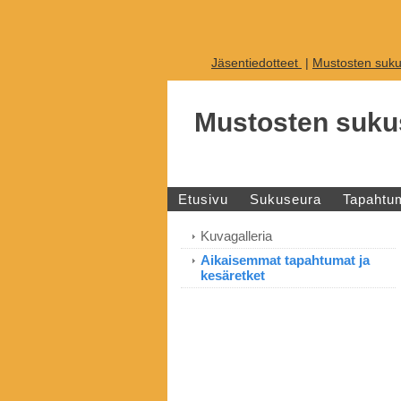
Jäsentiedotteet
|
Mustosten suku
Mustosten suku
Etusivu
Sukuseura
Tapahtu
Kuvagalleria
Aikaisemmat tapahtumat ja
kesäretket