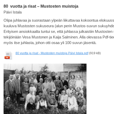
80 vuotta ja risat – Mustosten muistoja
Päivi Istala
Olipa juhlavaa ja suorastaan ylpeän liikuttavaa kokoontua elokuu
kuuluva Mustosten sukuseura (alun perin Mustos-suvun sukuyhdistys)
Erityisen ansiokkaalta tuntui se, että juhlassa julkaistiin Mustosten
tekijöinään Vesa Mustonen ja Kaija Salminen. Alla olevassa Pdf-ti
myös itse juhlasta, johon otti osaa yli 100 suvun jäsentä.
80 vuotta ja risat - Mustosten muistoja Päivi Istala.pdf
(919 kB)