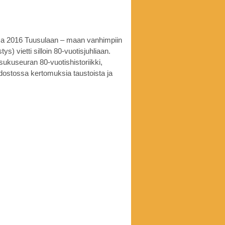
ssa 2016 Tuusulaan – maan vanhimpiin
 vietti silloin 80-vuotisjuhliaan.
 sukuseuran 80-vuotishistoriikki,
edostossa kertomuksia taustoista ja