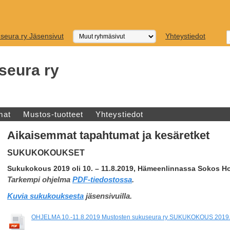
seura ry Jäsensivut
Yhteystiedot
seura ry
mat
Mustos-tuotteet
Yhteystiedot
Aikaisemmat tapahtumat ja kesäretket
SUKUKOKOUKSET
Sukukokous 2019 oli 10. – 11.8.2019, Hämeenlinnassa
Sokos Ho
Tarkempi ohjelma
PDF-tiedostossa
.
Kuvia sukukouksesta
jäsensivuilla.
OHJELMA 10.-11.8.2019 Mustosten sukuseura ry SUKUKOKOUS 2019.