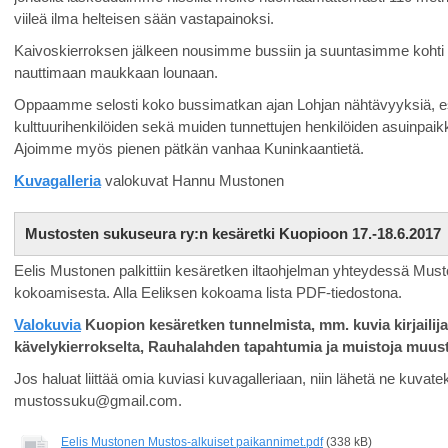
viileä ilma helteisen sään vastapainoksi.
Kaivoskierroksen jälkeen nousimme bussiin ja suuntasimme kohti
nauttimaan maukkaan lounaan.
Oppaamme selosti koko bussimatkan ajan Lohjan nähtävyyksiä, esit
kulttuurihenkilöiden sekä muiden tunnettujen henkilöiden asuinpaik
Ajoimme myös pienen pätkän vanhaa Kuninkaantietä.
Kuvagalleria
valokuvat Hannu Mustonen
Mustosten sukuseura ry:n kesäretki Kuopioon 17.-18.6.2017
Eelis Mustonen palkittiin kesäretken iltaohjelman yhteydessä Mus
kokoamisesta. Alla Eeliksen kokoama lista PDF-tiedostona.
Valokuvia
Kuopion kesäretken tunnelmista, mm. kuvia kirjaili
kävelykierrokselta, Rauhalahden tapahtumia ja muistoja muust
Jos haluat liittää omia kuviasi kuvagalleriaan, niin lähetä ne kuva
mustossuku@gmail.com.
Eelis Mustonen Mustos-alkuiset paikannimet.pdf
(338 kB)