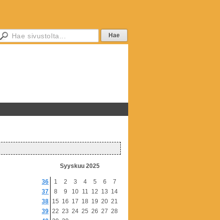
Syyskuu 2025
36
1
2
3
4
5
6
7
37
8
9
10
11
12
13
14
38
15
16
17
18
19
20
21
39
22
23
24
25
26
27
28