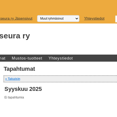
seura ry Jäsensivut
Yhteystiedot
seura ry
mat
Mustos-tuotteet
Yhteystiedot
Tapahtumat
« Takaisin
Syyskuu 2025
Ei tapahtumia