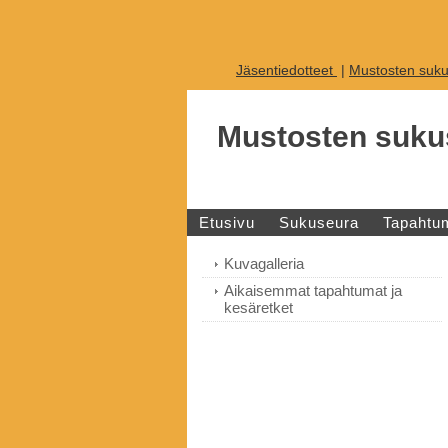
Jäsentiedotteet
|
Mustosten suku
Mustosten suku
Etusivu
Sukuseura
Tapahtu
Kuvagalleria
Aikaisemmat tapahtumat ja
kesäretket