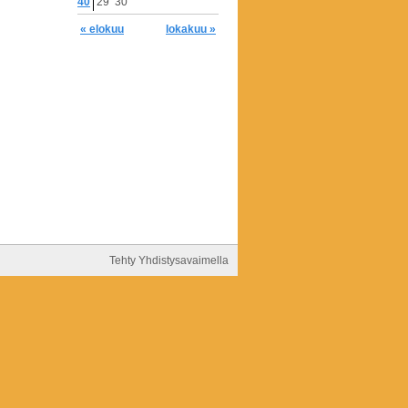
40
29
30
« elokuu
lokakuu »
Tehty Yhdistysavaimella